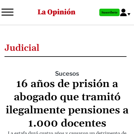
Pasar
al
Suscríbete
contenido
principal
Judicial
Sucesos
16 años de prisión a
abogado que tramitó
ilegalmente pensiones a
1.000 docentes
La estafa duró cuatro años y causaron un detrimento de