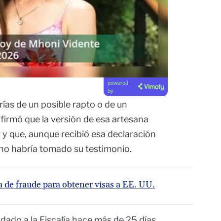
powered
by
rías de un posible rapto o de un
firmó que la versión de esa artesana
r y que, aunque recibió esa declaración
a no habría tomado su testimonio.
a de fraude para obtener visas a EE. UU.
 dado a la Fiscalía hace más de 25 días,