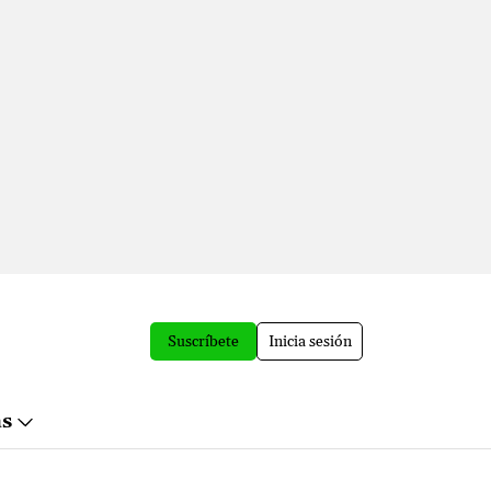
Suscríbete
Inicia sesión
ás