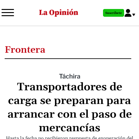
Pasar
al
Suscríbete
contenido
principal
Frontera
Táchira
Transportadores de
carga se preparan para
arrancar con el paso de
mercancías
Hasta la fecha no recibieron respuesta de exoneración del