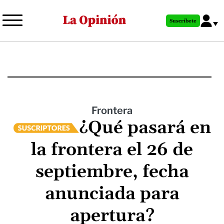
Pasar
al
Suscríbete
contenido
principal
Frontera
¿Qué pasará en
la frontera el 26 de
septiembre, fecha
anunciada para
apertura?