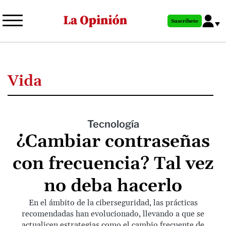
Pasar
al
Suscríbete
contenido
principal
Vida
Tecnología
¿Cambiar contraseñas
con frecuencia? Tal vez
no deba hacerlo
En el ámbito de la ciberseguridad, las prácticas
recomendadas han evolucionado, llevando a que se
actualicen estrategias como el cambio frecuente de