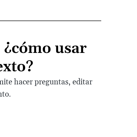
: ¿cómo usar
exto?
te hacer preguntas, editar
nto.