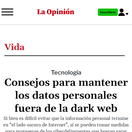
Pasar
al
Suscríbete
contenido
principal
Vida
Tecnología
Consejos para mantener
los datos personales
fuera de la dark web
Si bien es difícil evitar que la información personal termine
en “el lado oscuro de Internet”, sí se pueden tomar medidas
para protegerse de los ciberdelincuentes que buscan sacar