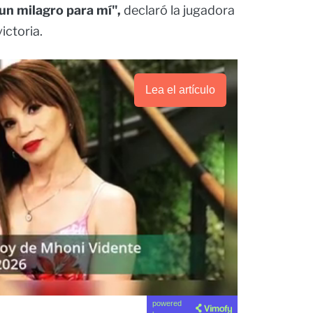
un milagro para mí",
declaró la jugadora
ictoria.
Lea el artículo
powered