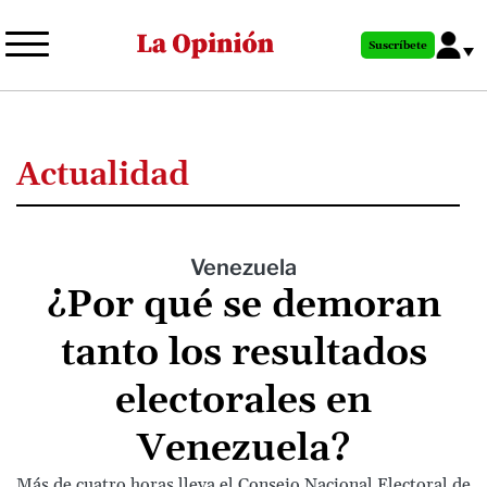
Pasar
al
Suscríbete
contenido
principal
Actualidad
Venezuela
¿Por qué se demoran
tanto los resultados
electorales en
Venezuela?
Más de cuatro horas lleva el Consejo Nacional Electoral de