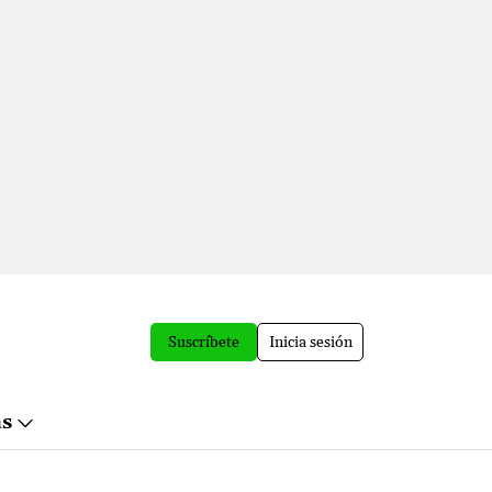
Suscríbete
Inicia sesión
ás