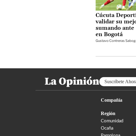
Cúcuta Deport
validar su mej
sumando ante 
en Bogotá
Gustavo Contreras Sabog
Suscríbete Ahor
Compañía
Región
Comunidad
Ocaña
Pamplona