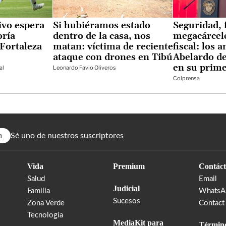
ivo espera
Si hubiéramos estado
Seguridad, 
oría
dentro de la casa, nos
megacárcele
Fortaleza
matan: víctima de reciente
fiscal: los 
ataque con drones en Tibú
Abelardo de
en su prime
al
Leonardo Favio Oliveros
Colprensa
a
Sé uno de nuestros suscriptores
Vida
Premium
Contáct
Salud
Email
Judicial
Familia
WhatsA
Sucesos
Zona Verde
Contact
Tecnología
MediaKit para
Término