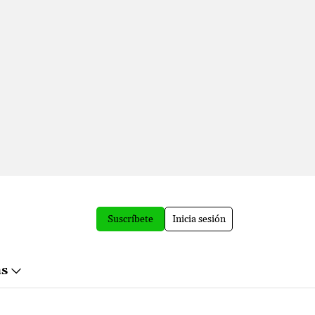
Suscríbete
Inicia sesión
ás