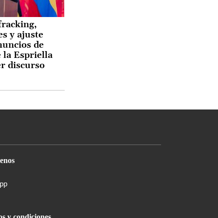
fracking,
s y ajuste
anuncios de
 la Espriella
r discurso
enos
pp
s y condiciones