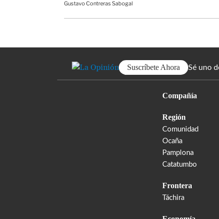
Gustavo Contreras Sabogal
Suscríbete Ahora
Sé uno d
Compañía
Región
Comunidad
Ocaña
Pamplona
Catatumbo
Frontera
Táchira
Economía