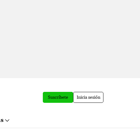
Suscríbete
Inicia sesión
ás