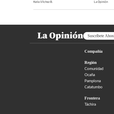
Keila Vílchez B.
La Opinión
Suscríbete Ahor
Compañía
Región
Comunidad
Ocaña
Pamplona
Catatumbo
Frontera
Táchira