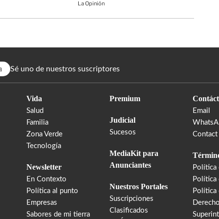
La Opinión
a
Sé uno de nuestros suscriptores
Vida
Premium
Contáct
Salud
Email
Judicial
Familia
WhatsA
Sucesos
Zona Verde
Contact
Tecnología
MediaKit para
Término
Anunciantes
Newsletter
Política
En Contexto
Política
Nuestros Portales
Política al punto
Política
Suscripciones
Empresas
Derecho
Clasificados
Sabores de mi tierra
Superin