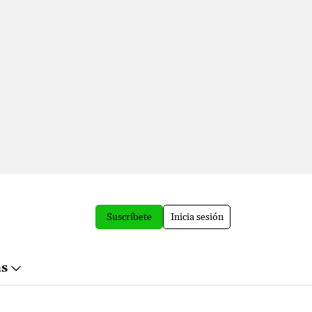
Suscríbete
Inicia sesión
ás