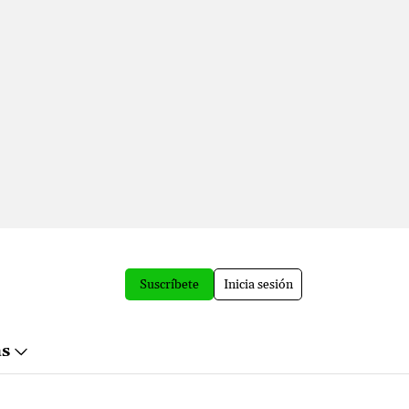
Suscríbete
Inicia sesión
ás