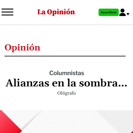
Pasar
al
Suscríbete
contenido
principal
Opinión
Columnistas
Alianzas en la sombra…
Ológrafo