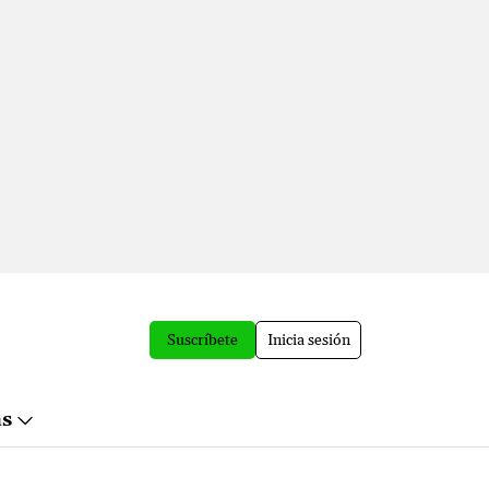
Suscríbete
Inicia sesión
ás