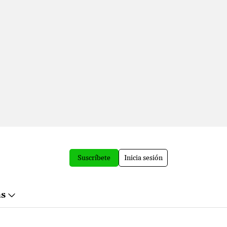
Suscríbete
Inicia sesión
ás