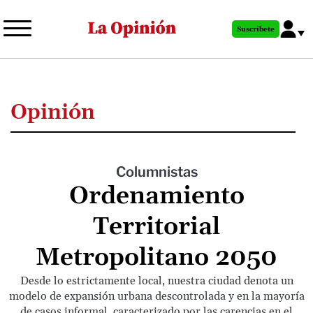
Pasar
al
Suscríbete
contenido
principal
Opinión
Columnistas
Ordenamiento
Territorial
Metropolitano 2050
Desde lo estrictamente local, nuestra ciudad denota un
modelo de expansión urbana descontrolada y en la mayoría
de casos informal, caracterizado por las carencias en el