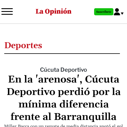
Pasar
al
Suscríbete
contenido
principal
Deportes
Cúcuta Deportivo
En la 'arenosa', Cúcuta
Deportivo perdió por la
mínima diferencia
frente al Barranquilla
Miller Bacca con un remate de media distancia anotó el gol