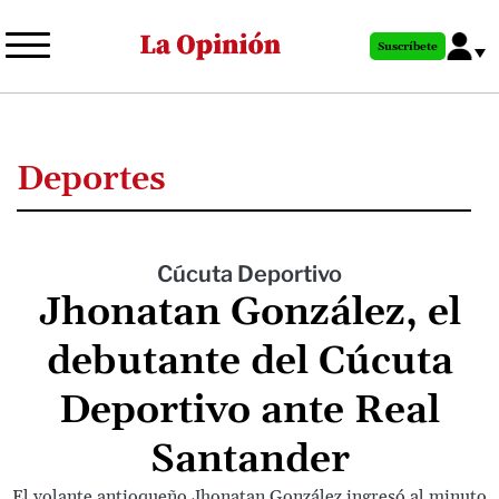
Pasar
al
Suscríbete
contenido
principal
Deportes
Cúcuta Deportivo
Jhonatan González, el
debutante del Cúcuta
Deportivo ante Real
Santander
El volante antioqueño Jhonatan González ingresó al minuto