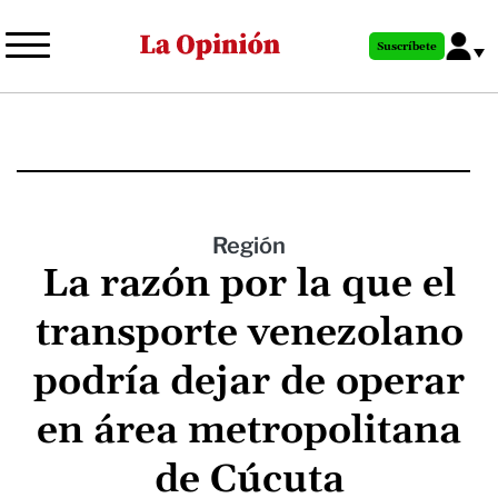
Pasar
al
Suscríbete
contenido
principal
Región
La razón por la que el
transporte venezolano
podría dejar de operar
en área metropolitana
de Cúcuta