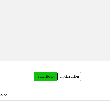
Suscríbete
Inicia sesión
ás