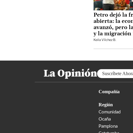
Petro dejó la f
abierta: la ec
avanzó, pero l
y la migración
Keila Vílchez B.
Suscríbete Ahor
Compañía
Región
Comunidad
Ocaña
Pamplona