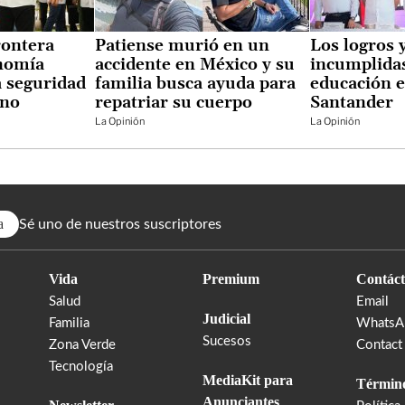
rontera
Patiense murió en un
Los logros 
onomía
accidente en México y su
incumplidas
a seguridad
familia busca ayuda para
educación e
 no
repatriar su cuerpo
Santander
La Opinión
La Opinión
a
Sé uno de nuestros suscriptores
Vida
Premium
Contáct
Salud
Email
Judicial
Familia
WhatsA
Sucesos
Zona Verde
Contact
Tecnología
MediaKit para
Término
Anunciantes