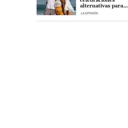
celebraciones
alternativas para
recibir el Año Nue
LA OPINIÓN