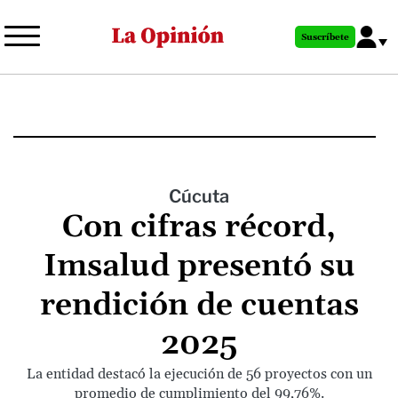
Pasar
al
Suscríbete
contenido
principal
Cúcuta
Con cifras récord,
Imsalud presentó su
rendición de cuentas
2025
La entidad destacó la ejecución de 56 proyectos con un
promedio de cumplimiento del 99,76%.