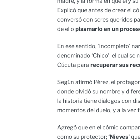
madre, y la forma en que él y su
Explicó que antes de crear el có
conversó con seres queridos p
de ello
plasmarlo en un proceso
En ese sentido, ‘Incompleto’ nar
denominado ‘Chico’, el cual se 
Cúcuta para
recuperar sus re
Según afirmó Pérez, el protago
donde olvidó su nombre y difer
la historia tiene diálogos con d
momentos del duelo, y a la vez 
Agregó que en el cómic comp
como su protector;
‘Nieves’
que