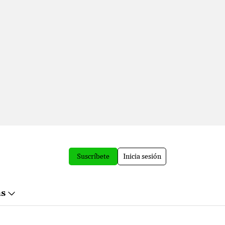
Suscríbete
Inicia sesión
ás