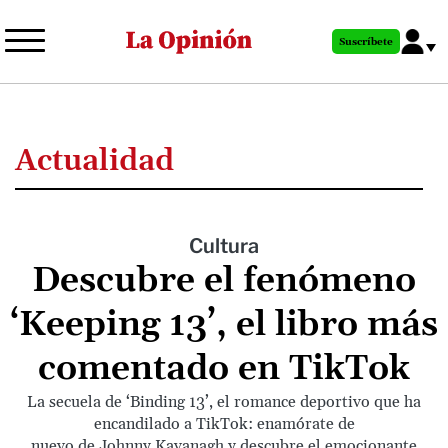
Pasar
al
Suscríbete
contenido
principal
Actualidad
Cultura
Descubre el fenómeno
‘Keeping 13’, el libro más
comentado en TikTok
La secuela de ‘Binding 13’, el romance deportivo que ha
encandilado a TikTok: enamórate de
nuevo de Johnny Kavanagh y descubre el emocionante