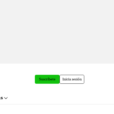
Suscríbete
Inicia sesión
ás