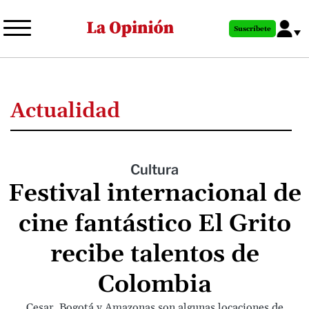
Pasar
al
Suscríbete
contenido
principal
Actualidad
Cultura
Festival internacional de
cine fantástico El Grito
recibe talentos de
Colombia
Cesar, Bogotá y Amazonas son algunas locaciones de