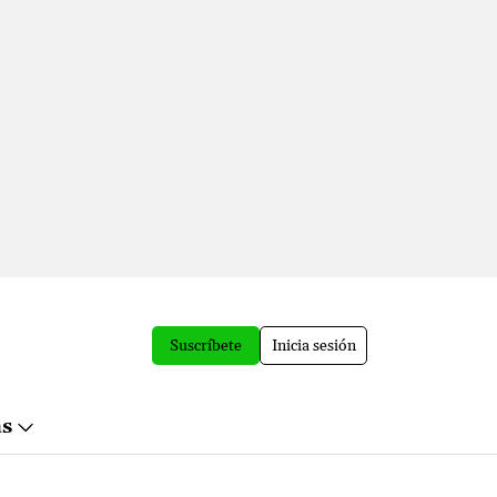
Suscríbete
Inicia sesión
ás