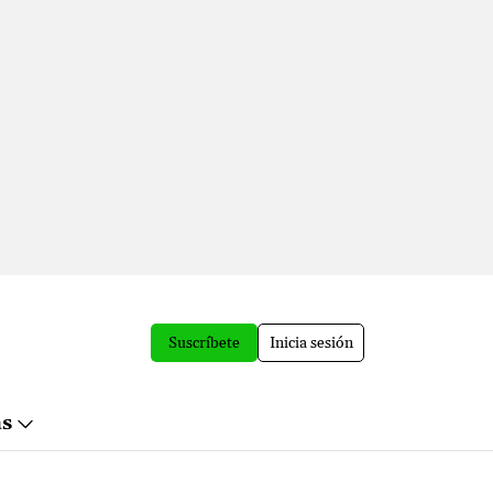
Suscríbete
Inicia sesión
ás