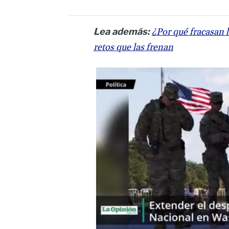
Lea además:
¿Por qué fracasan
retos que las frenan