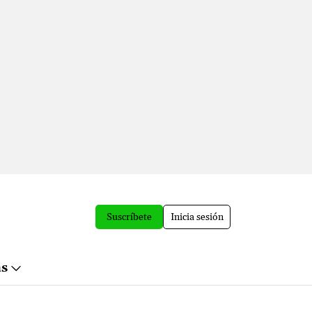
Suscríbete
Inicia sesión
ás