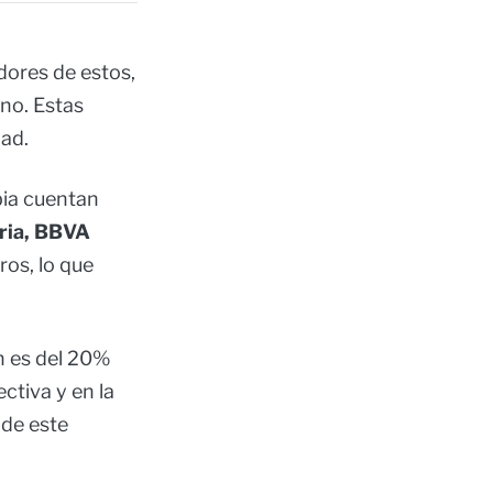
ores de estos,
no. Estas
dad.
ia cuentan
ria, BBVA
ros, lo que
n es del 20%
tiva y en la
 de este