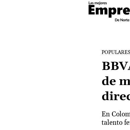
POPULARE
BBVA
de m
dire
En Colomb
talento f