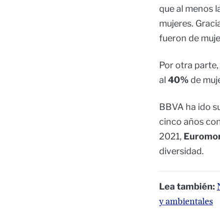
que al menos l
mujeres. Graci
fueron de muje
Por otra parte,
al
40%
de muje
BBVA ha ido su
cinco años con
2021,
Euromo
diversidad.
Lea también:
y ambientales