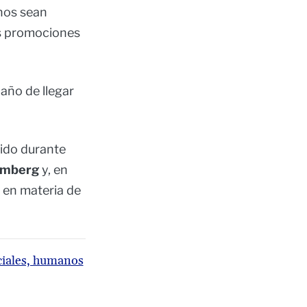
rnos sean
s promociones
 año de llegar
ido durante
omberg
y, en
 en materia de
ciales, humanos