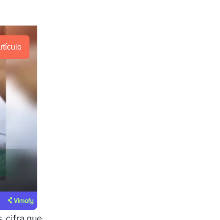
rtículo
 cifra que