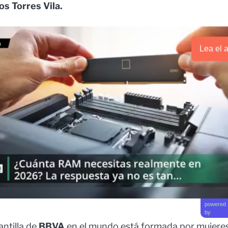
s Torres Vila.
Lea el a
powered
by
antilla de
BBVA
en el mundo está formada por mujeres,