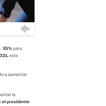
a
35%
para
021,
este
do a aumentar
entar la
ó
el presidente