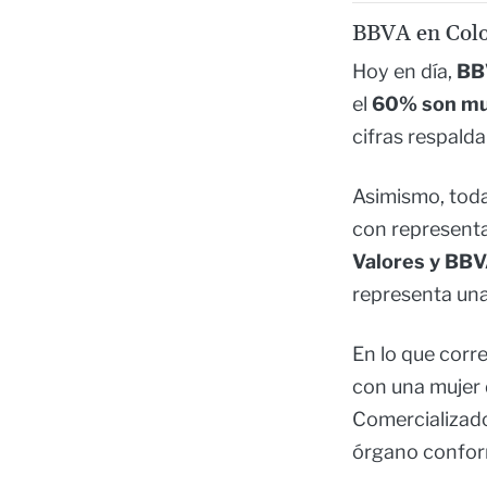
BBVA en Colo
Hoy en día,
BB
el
60% son mu
cifras respalda
Asimismo, tod
con representa
Valores y BB
representa una
En lo que corr
con una mujer 
Comercializado
órgano confor