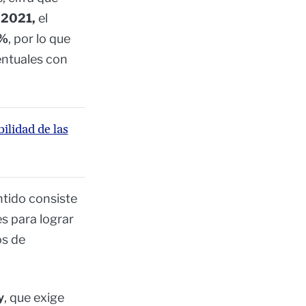
 2021,
el
1%
, por lo que
entuales con
bilidad de las
ntido consiste
es para lograr
os de
y
, que exige