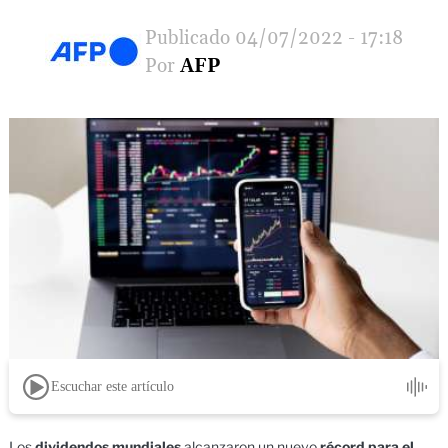
04/07/2022 - 17:18
AFP
Escuchar este artículo
Los
dividendos mundiales
alcanzaron un nuevo
récord para el