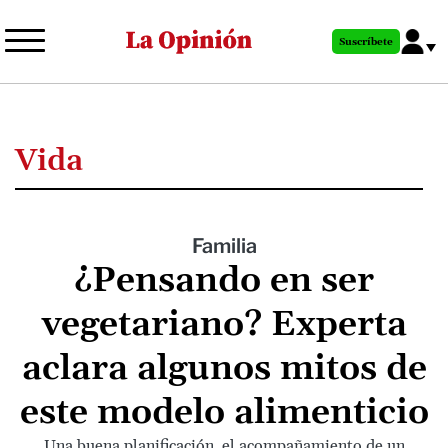
Pasar
al
Suscríbete
contenido
principal
Vida
Familia
¿Pensando en ser
vegetariano? Experta
aclara algunos mitos de
este modelo alimenticio
Una buena planificación, el acompañamiento de un