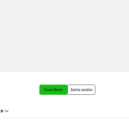
Suscríbete
Inicia sesión
ás