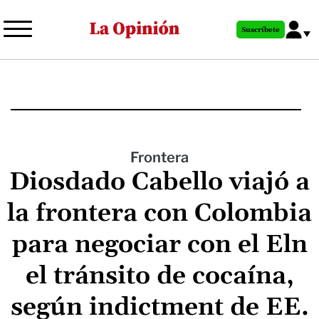
Pasar
al
Suscríbete
contenido
principal
Frontera
Diosdado Cabello viajó a
la frontera con Colombia
para negociar con el Eln
el tránsito de cocaína,
según indictment de EE.