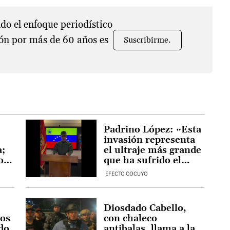
o el enfoque periodístico
ón por más de 60 años es
Suscribirme.
Padrino López: «Esta
invasión representa
a;
el ultraje más grande
or
que ha sufrido el
país»
EFECTO COCUYO
Diosdado Cabello,
dos
con chaleco
do
antibalas, llama a la