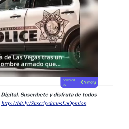
powered
by
 Digital. Suscríbete y disfruta de todos
n
http://bit.ly/SuscripcionesLaOpinion