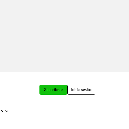
Suscríbete
Inicia sesión
ás