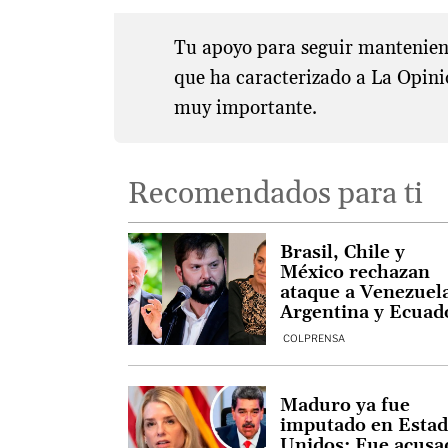
Tu apoyo para seguir manteniend
que ha caracterizado a La Opini
muy importante.
Recomendados para ti
Brasil, Chile y
México rechazan
ataque a Venezuel
Argentina y Ecuad
celebran
COLPRENSA
Maduro ya fue
imputado en Esta
Unidos: Fue acusa