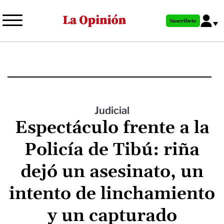
Pasar
al
Suscríbete
contenido
principal
Judicial
Espectáculo frente a la
Policía de Tibú: riña
dejó un asesinato, un
intento de linchamiento
y un capturado