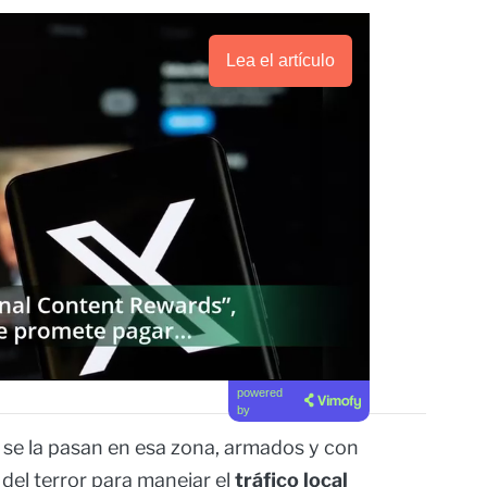
Lea el artículo
powered
by
 se la pasan en esa zona, armados y con
del terror para manejar el
tráfico local