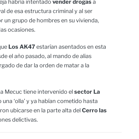
reja habría intentado
vender drogas
a
val de esa estructura criminal y al ser
or un grupo de hombres en su vivienda,
das ocasiones.
que
Los AK47
estarían asentados en esta
de el año pasado, al mando de alias
rgado de dar la orden de matar a la
la Mecuc tiene intervenido el
sector La
 una ‘olla’ y ya habían cometido hasta
ron ubicarse en la parte alta del
Cerro
l
as
nes delictivas.