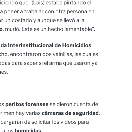
ciendo que “(Luis) estaba pintando el
 a poner a trabajar con otra persona en
or un costado y aunque se llevó a la
o
, murió. Este es un hecho lamentable”.
da Interinstitucional de Homicidios
echo, encontraron dos vainillas, las cuales
adas para saber si el arma que usaron ya
nes.
los
peritos forenses
se dieron cuenta de
crimen hay varias
cámaras de seguridad
,
cargarán de solicitar los videos para
r a los
homicidas
.