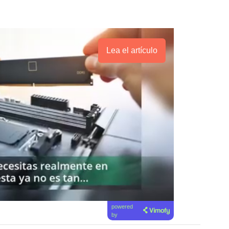
Lea el artículo
powered
by