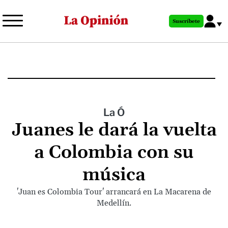
Pasar
al
Suscríbete
contenido
principal
La Ó
Juanes le dará la vuelta
a Colombia con su
música
'Juan es Colombia Tour' arrancará en La Macarena de
Medellín.