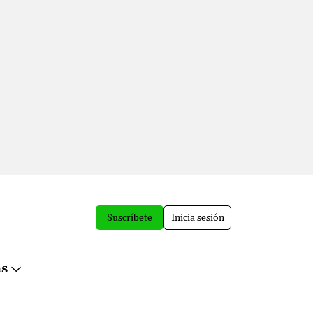
Suscríbete
Inicia sesión
ás