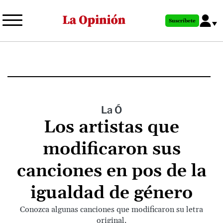
Pasar
al
Suscríbete
contenido
principal
La Ó
Los artistas que
modificaron sus
canciones en pos de la
igualdad de género
Conozca algunas canciones que modificaron su letra
original.