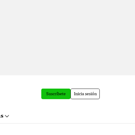
Suscríbete
Inicia sesión
ás