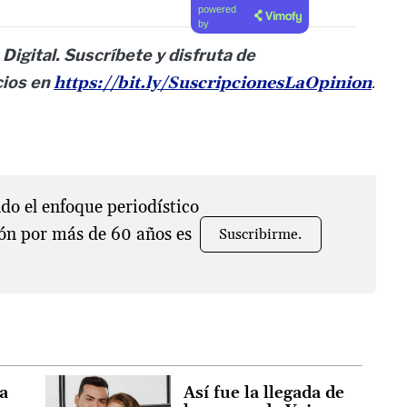
powered
by
Digital. Suscríbete y disfruta de
cios en
https://bit.ly/SuscripcionesLaOpinion
.
o el enfoque periodístico
ón por más de 60 años es
Suscribirme.
la
Así fue la llegada de