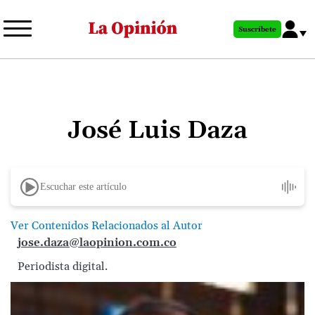
Pasar
al
Suscríbete
contenido
principal
José Luis Daza
Escuchar este artículo
Ver Contenidos Relacionados al Autor
jose.daza@laopinion.com.co
Periodista digital.
Image