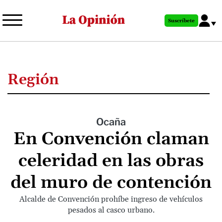
Pasar
al
Suscríbete
contenido
principal
Región
Ocaña
En Convención claman
celeridad en las obras
del muro de contención
Alcalde de Convención prohíbe ingreso de vehículos
pesados al casco urbano.