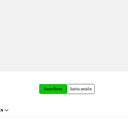
Suscríbete
Inicia sesión
ás