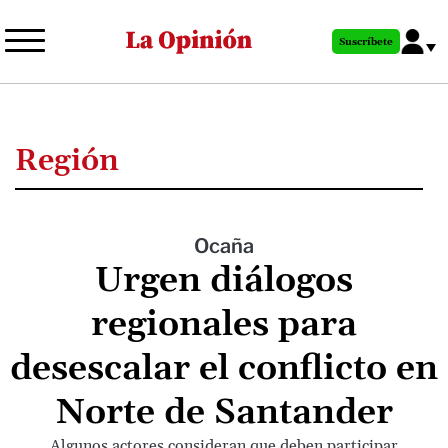
Pasar
al
Suscríbete
contenido
principal
Región
Ocaña
Urgen diálogos
regionales para
desescalar el conflicto en
Norte de Santander
Algunos actores consideran que deben participar