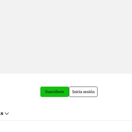
Suscríbete
Inicia sesión
ás